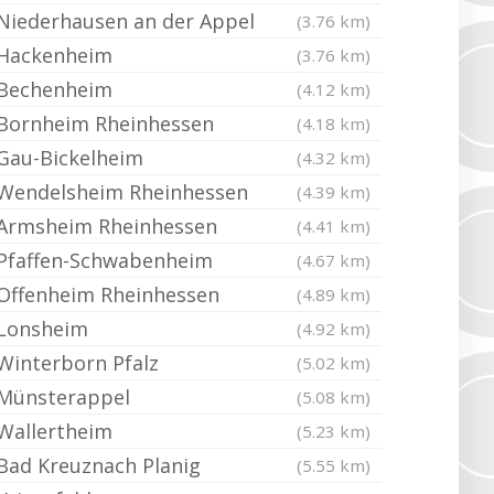
Niederhausen an der Appel
(3.76 km)
Hackenheim
(3.76 km)
Bechenheim
(4.12 km)
Bornheim Rheinhessen
(4.18 km)
Gau-Bickelheim
(4.32 km)
Wendelsheim Rheinhessen
(4.39 km)
Armsheim Rheinhessen
(4.41 km)
Pfaffen-Schwabenheim
(4.67 km)
Offenheim Rheinhessen
(4.89 km)
Lonsheim
(4.92 km)
Winterborn Pfalz
(5.02 km)
Münsterappel
(5.08 km)
Wallertheim
(5.23 km)
Bad Kreuznach Planig
(5.55 km)