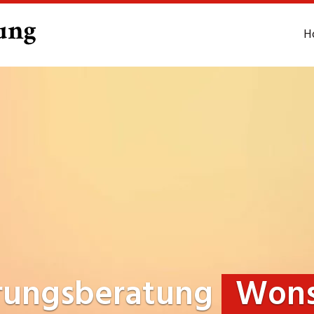
H
rungsberatung
Won