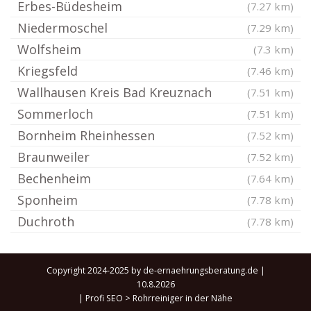
Erbes-Büdesheim
(7.27 km)
Niedermoschel
(7.29 km)
Wolfsheim
(7.3 km)
Kriegsfeld
(7.46 km)
Wallhausen Kreis Bad Kreuznach
(7.51 km)
Sommerloch
(7.51 km)
Bornheim Rheinhessen
(7.52 km)
Braunweiler
(7.52 km)
Bechenheim
(7.64 km)
Sponheim
(7.78 km)
Duchroth
(7.78 km)
Copyright 2024-2025 by de-ernaehrungsberatung.de |
10.8.2026
|
Profi SEO
>
Rohrreiniger in der Nähe