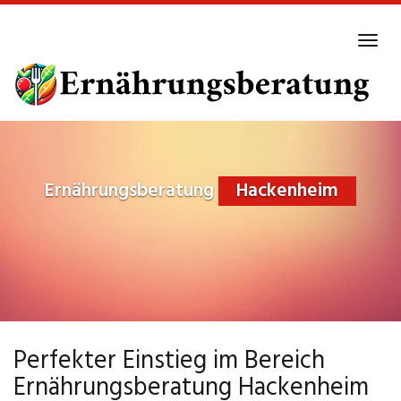
Skip
to
Tog
main
navi
content
Ernährungsberatung
Hackenheim
Perfekter Einstieg im Bereich
Ernährungsberatung Hackenheim