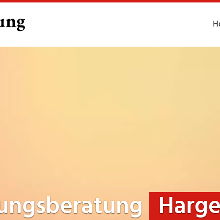
H
rungsberatung
Harg