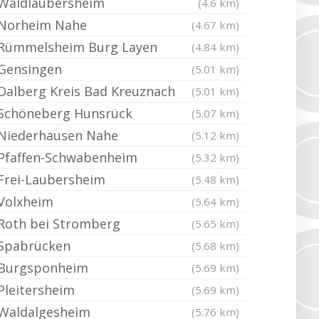
Waldlaubersheim
(4.6 km)
Norheim Nahe
(4.67 km)
Rümmelsheim Burg Layen
(4.84 km)
Gensingen
(5.01 km)
Dalberg Kreis Bad Kreuznach
(5.01 km)
Schöneberg Hunsrück
(5.07 km)
Niederhausen Nahe
(5.12 km)
Pfaffen-Schwabenheim
(5.32 km)
Frei-Laubersheim
(5.48 km)
Volxheim
(5.64 km)
Roth bei Stromberg
(5.65 km)
Spabrücken
(5.68 km)
Burgsponheim
(5.69 km)
Pleitersheim
(5.69 km)
Waldalgesheim
(5.76 km)