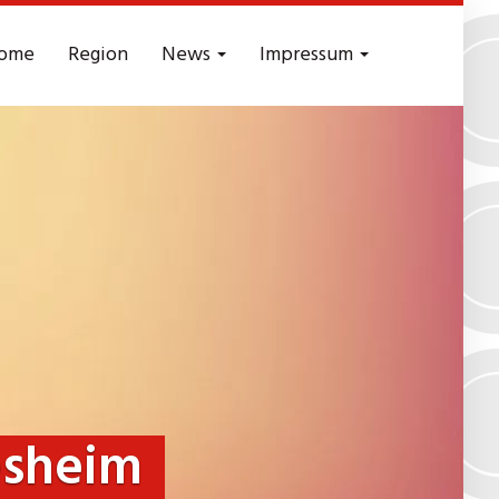
ome
Region
News
Impressum
esheim