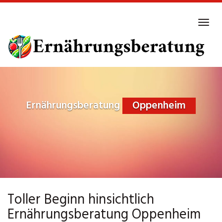
Skip
to
Tog
main
navi
content
Ernährungsberatung
Oppenheim
Toller Beginn hinsichtlich
Ernährungsberatung Oppenheim