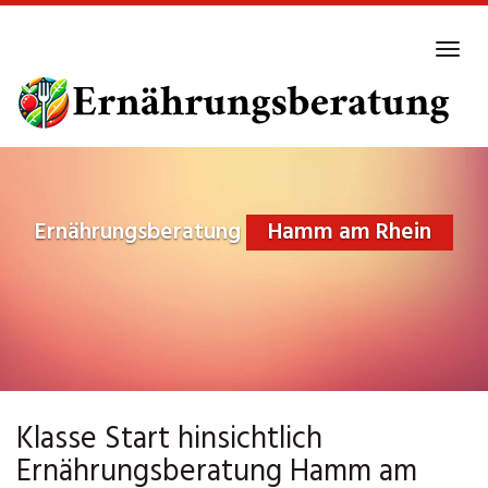
Skip
to
Tog
main
navi
content
Ernährungsberatung
Hamm am Rhein
Klasse Start hinsichtlich
Ernährungsberatung Hamm am