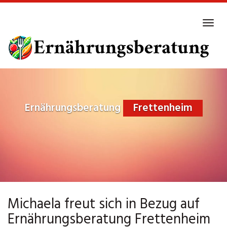
Skip
to
Tog
main
navi
content
Ernährungsberatung
Frettenheim
Michaela freut sich in Bezug auf
Ernährungsberatung Frettenheim