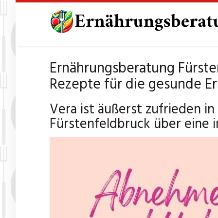
Skip
to
main
content
Ernährungsberatung Fürste
Rezepte für die gesunde E
Vera ist äußerst zufrieden i
Fürstenfeldbruck über eine i