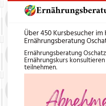
Skip
to
main
content
Über 450 Kursbesucher im H
Ernährungsberatung Oschat
Ernährungsberatung Oschatz 
Ernährungskurs konsultieren
teilnehmen.