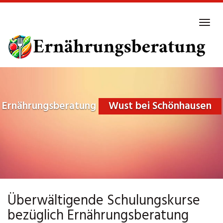
Skip
to
Tog
main
navi
content
Ernährungsberatung
Wust bei Schönhausen
Überwältigende Schulungskurse
bezüglich Ernährungsberatung