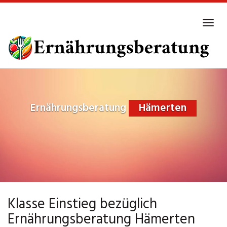
Skip
to
Tog
main
navi
content
Ernährungsberatung
Hämerten
Klasse Einstieg bezüglich
Ernährungsberatung Hämerten