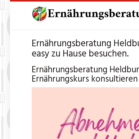
Skip
to
main
content
Ernährungsberatung Heldbu
easy zu Hause besuchen.
Ernährungsberatung Heldbur
Ernährungskurs konsultieren 