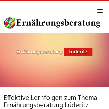
Skip
to
Tog
main
navi
content
Ernährungsberatung
Lüderitz
Effektive Lernfolgen zum Thema
Ernährungsberatung Lüderitz