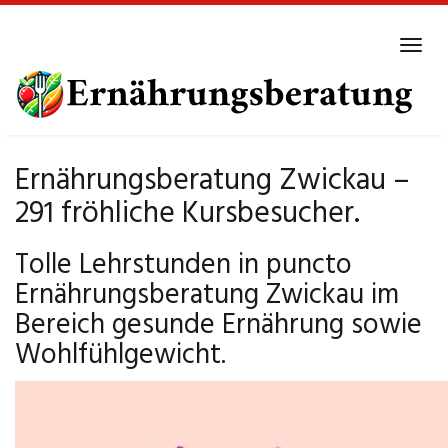
Skip
to
Tog
main
navi
content
Ernährungsberatung Zwickau –
291 fröhliche Kursbesucher.
Tolle Lehrstunden in puncto
Ernährungsberatung Zwickau im
Bereich gesunde Ernährung sowie
Wohlfühlgewicht.