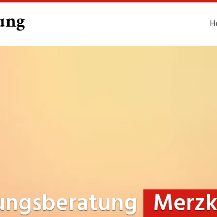
H
ungsberatung
Merzk