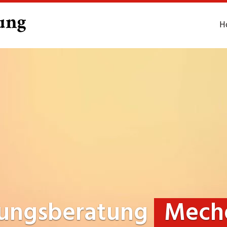
H
rungsberatung
Mech