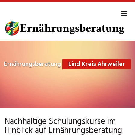
Skip
to
Tog
main
navi
content
Ernährungsberatung
Lind Kreis Ahrweiler
Nachhaltige Schulungskurse im
Hinblick auf Ernährungsberatung