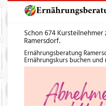
Skip
to
main
content
Schon 674 Kursteilnehmer
Ramersdorf.
Ernährungsberatung Ramersd
Ernährungskurs buchen und 