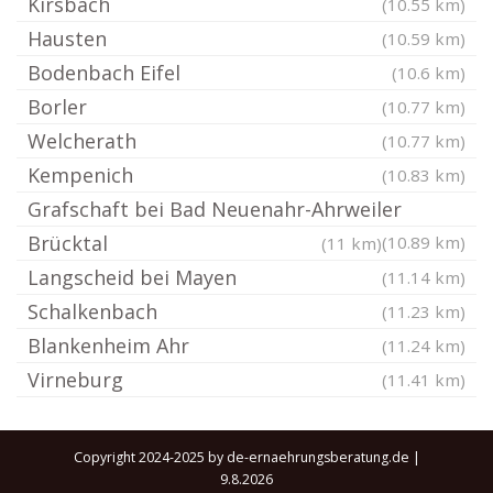
Kirsbach
(10.55 km)
Hausten
(10.59 km)
Bodenbach Eifel
(10.6 km)
Borler
(10.77 km)
Welcherath
(10.77 km)
Kempenich
(10.83 km)
Grafschaft bei Bad Neuenahr-Ahrweiler
Brücktal
(10.89 km)
(11 km)
Langscheid bei Mayen
(11.14 km)
Schalkenbach
(11.23 km)
Blankenheim Ahr
(11.24 km)
Virneburg
(11.41 km)
Copyright 2024-2025 by de-ernaehrungsberatung.de |
9.8.2026