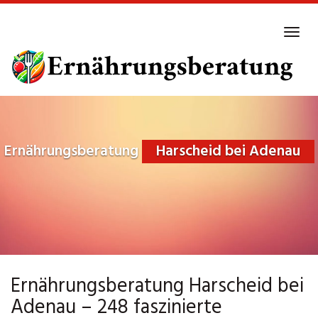
Skip
to
Tog
main
navi
content
Ernährungsberatung
Harscheid bei Adenau
Ernährungsberatung Harscheid bei
Adenau – 248 faszinierte