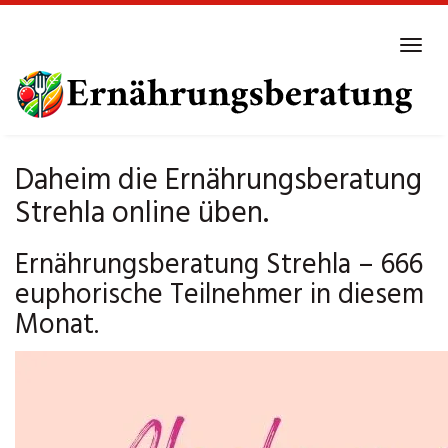
Skip
to
Tog
main
navi
content
Daheim die Ernährungsberatung
Strehla online üben.
Ernährungsberatung Strehla – 666
euphorische Teilnehmer in diesem
Monat.