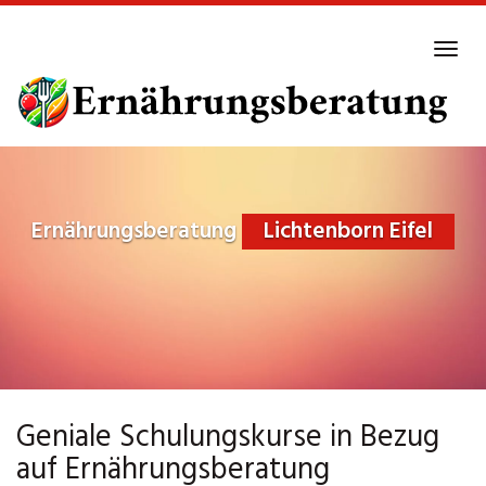
Skip
to
Tog
main
navi
content
Ernährungsberatung
Lichtenborn Eifel
Geniale Schulungskurse in Bezug
auf Ernährungsberatung