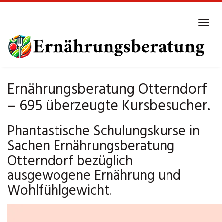
Skip
to
Tog
main
navi
content
Ernährungsberatung Otterndorf
– 695 überzeugte Kursbesucher.
Phantastische Schulungskurse in
Sachen Ernährungsberatung
Otterndorf bezüglich
ausgewogene Ernährung und
Wohlfühlgewicht.