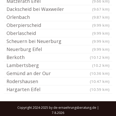
Matzerath Eifel
(9.66 km)
Dackscheid bei Waxweiler
(9.67 km)
Orlenbach
(9.87 km)
Oberpierscheid
(9.99 km)
Oberlascheid
(9.99 km)
Scheuern bei Neuerburg
(9.99 km)
Neuerburg Eifel
(9.99 km)
Berkoth
(10.12 km)
Lambertsberg
(10.2 km)
Gemünd an der Our
(10.36 km)
Rodershausen
(10.47 km)
Hargarten Eifel
(10.59 km)
Copyright 2024-2025 by de-ernaehrungsberatung.de |
7.8.2026