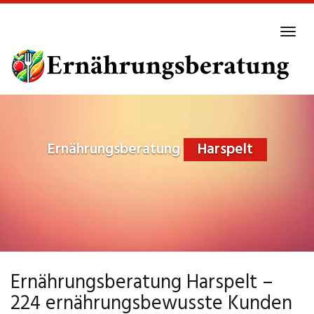
Skip
to
Tog
main
navi
content
Ernährungsberatung
Harspelt
Ernährungsberatung Harspelt –
224 ernährungsbewusste Kunden