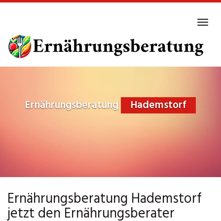
Skip
to
Tog
main
navi
content
Ernährungsberatung
Hademstorf
Ernährungsberatung Hademstorf
jetzt den Ernährungsberater