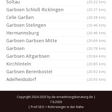
Soltau
(20.22 km)
Garbsen Schloß Ricklingen
(20.27 km)
Celle Garßen
(20.38 km)
Garbsen Stelingen
(20.46 km)
Hermannsburg
(20.46 km)
Garbsen Garbsen Mitte
(20.69 km)
Garbsen
(20.78 km)
Garbsen Altgarbsen
(20.84 km)
Kirchlinteln
(20.85 km)
Garbsen Berenbostel
(20.92 km)
Adelheidsdorf
(20.93 km)
Copyright 2024-2025 by de-ernaehrungsberatung.de |
7.8.2026
|
Profi SEO
>
Rohrreiniger in der Nähe