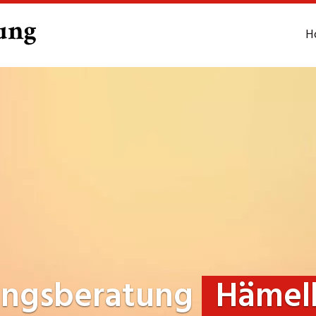
H
ungsberatung
Hämel