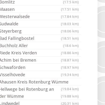
Bomlitz
(17.5 km)
Maasen
(17.51 km)
Westerwalsede
(17.84 km)
Sudwalde
(18.03 km)
Steyerberg
(18.06 km)
Bad Fallingbostel
(18.51 km)
Buchholz Aller
(18.6 km)
Riede Kreis Verden
(18.86 km)
Achim bei Bremen
(18.87 km)
Schwaförden
(18.97 km)
Visselhövede
(19.34 km)
Ahausen Kreis Rotenburg Wümme
Hellwege bei Rotenburg an
(19.84 km)
der Wümme
(19.88 km)
Lindwedel
(20.31 km)