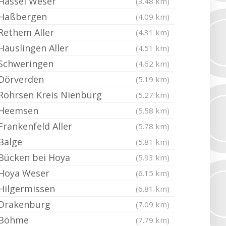
Hassel Weser
(3.48 km)
Haßbergen
(4.09 km)
Rethem Aller
(4.31 km)
Häuslingen Aller
(4.51 km)
Schweringen
(4.62 km)
Dörverden
(5.19 km)
Rohrsen Kreis Nienburg
(5.27 km)
Heemsen
(5.58 km)
Frankenfeld Aller
(5.78 km)
Balge
(5.81 km)
Bücken bei Hoya
(5.93 km)
Hoya Weser
(6.15 km)
Hilgermissen
(6.81 km)
Drakenburg
(7.09 km)
Böhme
(7.79 km)