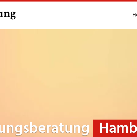
H
rungsberatung
Hamb