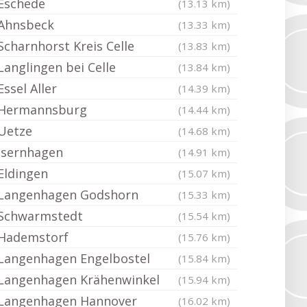
Eschede
(13.13 km)
Ahnsbeck
(13.33 km)
Scharnhorst Kreis Celle
(13.83 km)
Langlingen bei Celle
(13.84 km)
Essel Aller
(14.39 km)
Hermannsburg
(14.44 km)
Uetze
(14.68 km)
Isernhagen
(14.91 km)
Eldingen
(15.07 km)
Langenhagen Godshorn
(15.33 km)
Schwarmstedt
(15.54 km)
Hademstorf
(15.76 km)
Langenhagen Engelbostel
(15.84 km)
Langenhagen Krähenwinkel
(15.94 km)
Langenhagen Hannover
(16.02 km)