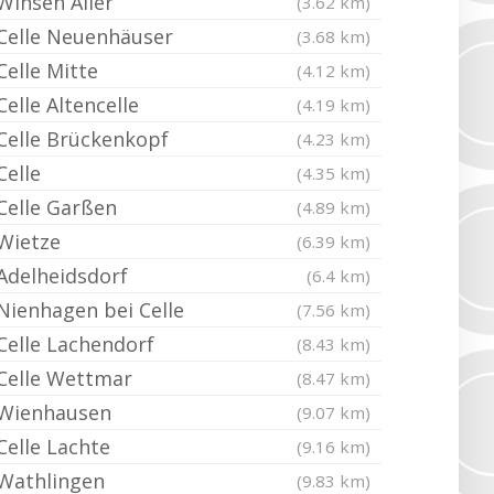
Winsen Aller
(3.62 km)
Celle Neuenhäuser
(3.68 km)
Celle Mitte
(4.12 km)
Celle Altencelle
(4.19 km)
Celle Brückenkopf
(4.23 km)
Celle
(4.35 km)
Celle Garßen
(4.89 km)
Wietze
(6.39 km)
Adelheidsdorf
(6.4 km)
Nienhagen bei Celle
(7.56 km)
Celle Lachendorf
(8.43 km)
Celle Wettmar
(8.47 km)
Wienhausen
(9.07 km)
Celle Lachte
(9.16 km)
Wathlingen
(9.83 km)