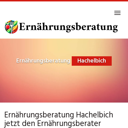
Skip
to
Tog
main
navi
content
Ernährungsberatung
Hachelbich
Ernährungsberatung Hachelbich
jetzt den Ernährungsberater