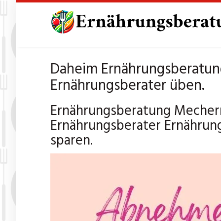
Skip
to
main
content
Daheim Ernährungsberatun
Ernährungsberater üben.
Ernährungsberatung Mechern
Ernährungsberater Ernährung
sparen.