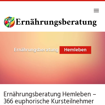
Skip
to
Tog
main
navi
content
Ernährungsberatung
Hemleben
Ernährungsberatung Hemleben –
366 euphorische Kursteilnehmer