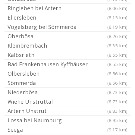
Ringleben bei Artern
(8.06 km)
Ellersleben
(8.15 km)
Vogelsberg bei Sömmerda
(8.19 km)
Oberbösa
(8.26 km)
Kleinbrembach
(8.35 km)
Kalbsrieth
(8.55 km)
Bad Frankenhausen Kyffhäuser
(8.55 km)
Olbersleben
(8.56 km)
Sömmerda
(8.56 km)
Niederbösa
(8.73 km)
Wiehe Unstruttal
(8.73 km)
Artern Unstrut
(8.83 km)
Lossa bei Naumburg
(8.95 km)
Seega
(9.17 km)