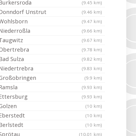
Burkersroda
(9.45 km)
Donndorf Unstrut
(9.46 km)
Wohlsborn
(9.47 km)
Niederroßla
(9.66 km)
Taugwitz
(9.67 km)
Obertrebra
(9.78 km)
Bad Sulza
(9.82 km)
Niedertrebra
(9.83 km)
Großobringen
(9.9 km)
Ramsla
(9.93 km)
Ettersburg
(9.93 km)
Golzen
(10 km)
Eberstedt
(10 km)
Berlstedt
(10 km)
Sprötau
(10.01 km)