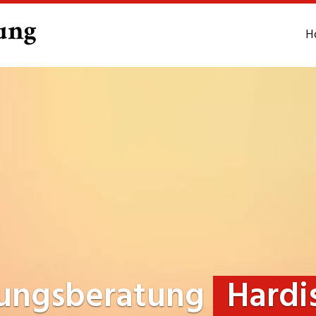
H
rungsberatung
Hardi