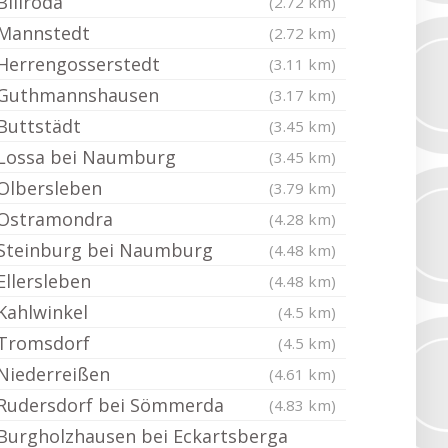
Billroda
(2.72 km)
Mannstedt
(2.72 km)
Herrengosserstedt
(3.11 km)
Guthmannshausen
(3.17 km)
Buttstädt
(3.45 km)
Lossa bei Naumburg
(3.45 km)
Olbersleben
(3.79 km)
Ostramondra
(4.28 km)
Steinburg bei Naumburg
(4.48 km)
Ellersleben
(4.48 km)
Kahlwinkel
(4.5 km)
Tromsdorf
(4.5 km)
Niederreißen
(4.61 km)
Rudersdorf bei Sömmerda
(4.83 km)
Burgholzhausen bei Eckartsberga