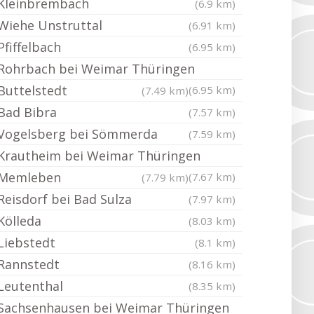
Kleinbrembach
(6.9 km)
Wiehe Unstruttal
(6.91 km)
Pfiffelbach
(6.95 km)
Rohrbach bei Weimar Thüringen
Buttelstedt
(6.95 km)
(7.49 km)
Bad Bibra
(7.57 km)
Vogelsberg bei Sömmerda
(7.59 km)
Krautheim bei Weimar Thüringen
Memleben
(7.67 km)
(7.79 km)
Reisdorf bei Bad Sulza
(7.97 km)
Kölleda
(8.03 km)
Liebstedt
(8.1 km)
Rannstedt
(8.16 km)
Leutenthal
(8.35 km)
Sachsenhausen bei Weimar Thüringen