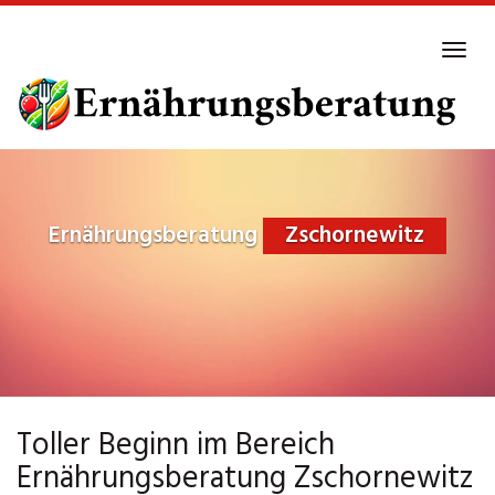
Skip
to
Tog
main
navi
content
Ernährungsberatung
Zschornewitz
Toller Beginn im Bereich
Ernährungsberatung Zschornewitz