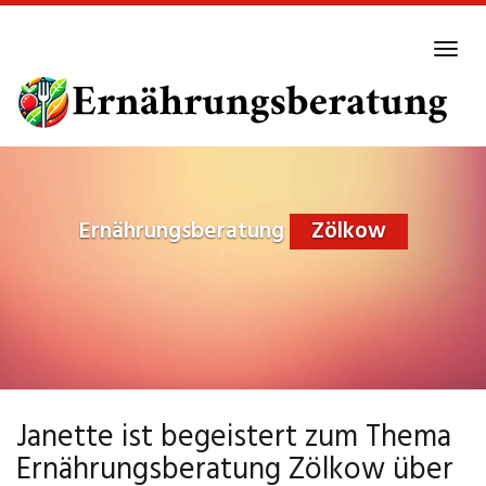
Skip
to
Tog
main
navi
content
Ernährungsberatung
Zölkow
Janette ist begeistert zum Thema
Ernährungsberatung Zölkow über