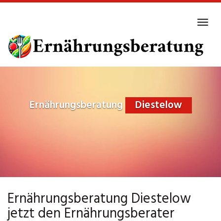
Skip
to
Tog
main
navi
content
Ernährungsberatung
Diestelow
Ernährungsberatung Diestelow
jetzt den Ernährungsberater