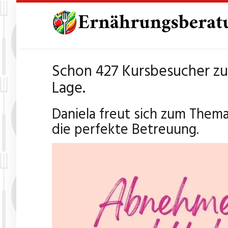
Skip
to
main
content
Schon 427 Kursbesucher z
Lage.
Daniela freut sich zum Them
die perfekte Betreuung.