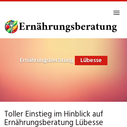
Skip
to
Tog
main
navi
content
Ernährungsberatung
Lübesse
Toller Einstieg im Hinblick auf
Ernährungsberatung Lübesse