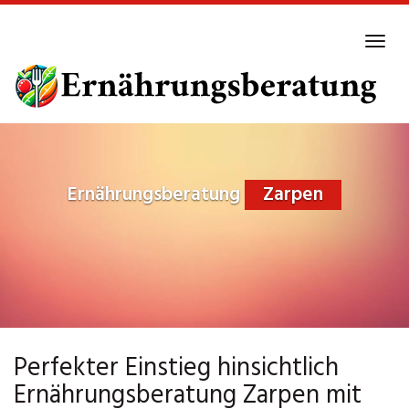
Skip
to
Tog
main
navi
content
Ernährungsberatung
Zarpen
Perfekter Einstieg hinsichtlich
Ernährungsberatung Zarpen mit