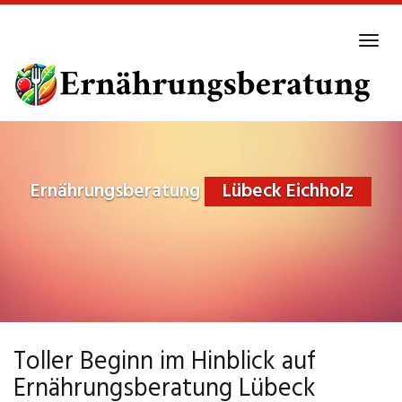
Skip
to
Tog
main
navi
content
Ernährungsberatung
Lübeck Eichholz
Toller Beginn im Hinblick auf
Ernährungsberatung Lübeck