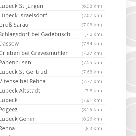
Lübeck St Jürgen
(6.98 km)
Lübeck Israelsdorf
(7.07 km)
Groß Sarau
(7.08 km)
Schlagsdorf bei Gadebusch
(7.2 km)
Dassow
(7.34 km)
Grieben bei Grevesmühlen
(7.37 km)
Papenhusen
(7.55 km)
Lübeck St Gertrud
(7.68 km)
Vitense bei Rehna
(7.77 km)
Lübeck Altstadt
(7.8 km)
Lübeck
(7.81 km)
Pogeez
(8.16 km)
Lübeck Genin
(8.26 km)
Rehna
(8.3 km)