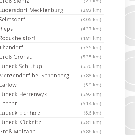
Groß Siemz
(2.7 km)
Lüdersdorf Mecklenburg
(2.83 km)
Selmsdorf
(3.05 km)
Rieps
(4.37 km)
Roduchelstorf
(4.81 km)
Thandorf
(5.35 km)
Groß Grönau
(5.35 km)
Lübeck Schlutup
(5.76 km)
Menzendorf bei Schönberg
(5.88 km)
Carlow
(5.9 km)
Lübeck Herrenwyk
(5.92 km)
Utecht
(6.14 km)
Lübeck Eichholz
(6.6 km)
Lübeck Kücknitz
(6.81 km)
Groß Molzahn
(6.86 km)