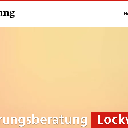
H
rungsberatung
Lock