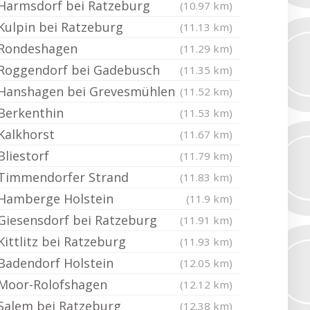
Harmsdorf bei Ratzeburg
(10.97 km)
Kulpin bei Ratzeburg
(11.13 km)
Rondeshagen
(11.29 km)
Roggendorf bei Gadebusch
(11.35 km)
Hanshagen bei Grevesmühlen
(11.52 km)
Berkenthin
(11.53 km)
Kalkhorst
(11.67 km)
Bliestorf
(11.79 km)
Timmendorfer Strand
(11.83 km)
Hamberge Holstein
(11.9 km)
Giesensdorf bei Ratzeburg
(11.91 km)
Kittlitz bei Ratzeburg
(11.93 km)
Badendorf Holstein
(12.05 km)
Moor-Rolofshagen
(12.12 km)
Salem bei Ratzeburg
(12.38 km)