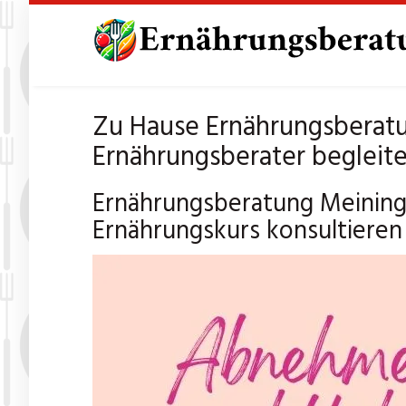
Skip
to
main
content
Zu Hause Ernährungsberat
Ernährungsberater begleite
Ernährungsberatung Meining
Ernährungskurs konsultieren