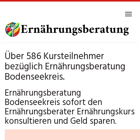
Skip
to
Tog
main
navi
content
Über 586 Kursteilnehmer
bezüglich Ernährungsberatung
Bodenseekreis.
Ernährungsberatung
Bodenseekreis sofort den
Ernährungsberater Ernährungskurs
konsultieren und Geld sparen.