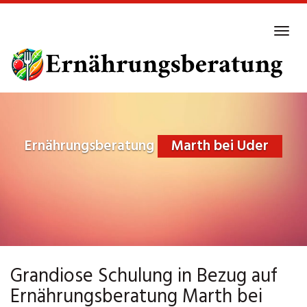
Skip
to
Tog
main
navi
content
Ernährungsberatung
Marth bei Uder
Grandiose Schulung in Bezug auf
Ernährungsberatung Marth bei