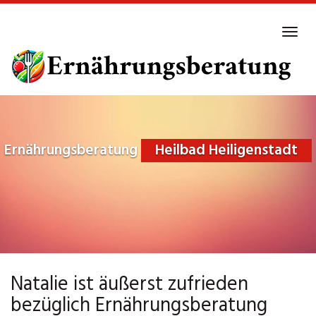
Skip
to
Tog
main
navi
content
Ernährungsberatung
Heilbad Heiligenstadt
Natalie ist äußerst zufrieden
bezüglich Ernährungsberatung