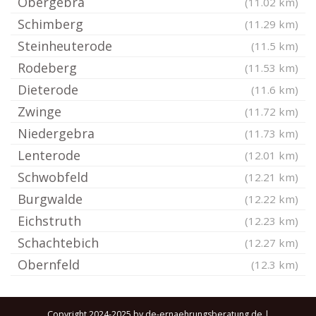
Obergebra
(11.02 km)
Schimberg
(11.29 km)
Steinheuterode
(11.5 km)
Rodeberg
(11.53 km)
Dieterode
(11.6 km)
Zwinge
(11.72 km)
Niedergebra
(11.73 km)
Lenterode
(12.01 km)
Schwobfeld
(12.21 km)
Burgwalde
(12.22 km)
Eichstruth
(12.23 km)
Schachtebich
(12.27 km)
Obernfeld
(12.3 km)
Copyright 2024-2025 by de-ernaehrungsberatung.de |