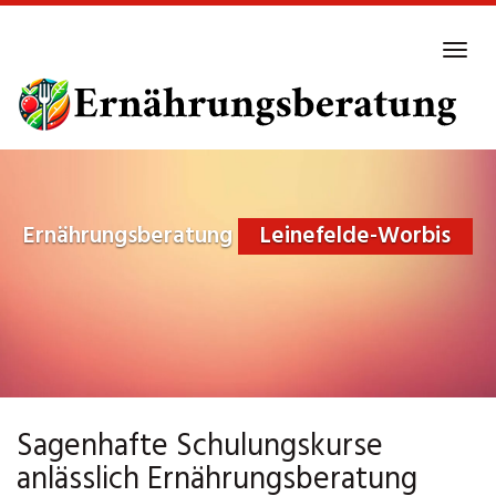
Skip
to
Tog
main
navi
content
Ernährungsberatung
Leinefelde-Worbis
Sagenhafte Schulungskurse
anlässlich Ernährungsberatung