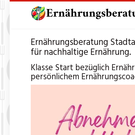
Skip
to
main
content
Ernährungsberatung Stadta
für nachhaltige Ernährung.
Klasse Start bezüglich Ernäh
persönlichem Ernährungscoa