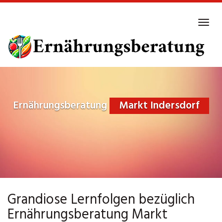
Skip
to
Tog
main
navi
content
Ernährungsberatung
Markt Indersdorf
Grandiose Lernfolgen bezüglich
Ernährungsberatung Markt