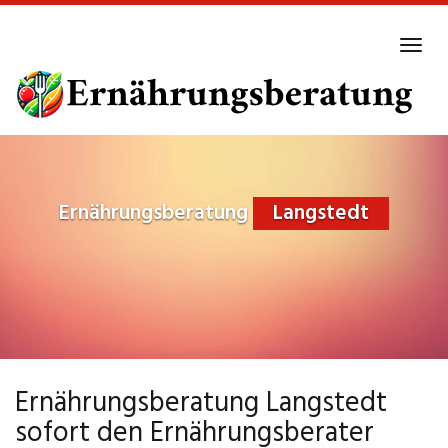
Skip
to
Tog
main
navi
content
Ernährungsberatung
Langstedt
Ernährungsberatung Langstedt
sofort den Ernährungsberater