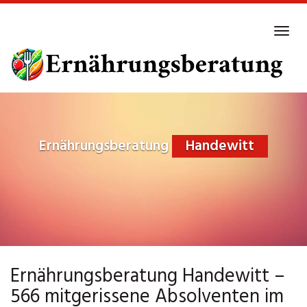
Skip
to
Tog
main
navi
content
Ernährungsberatung
Handewitt
Ernährungsberatung Handewitt –
566 mitgerissene Absolventen im