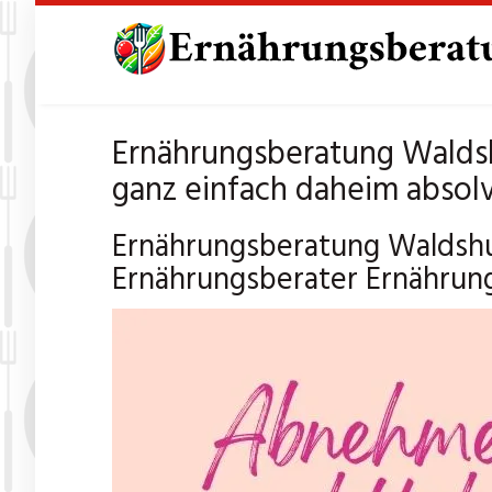
Skip
to
main
content
Ernährungsberatung Walds
ganz einfach daheim absolv
Ernährungsberatung Waldshu
Ernährungsberater Ernährung