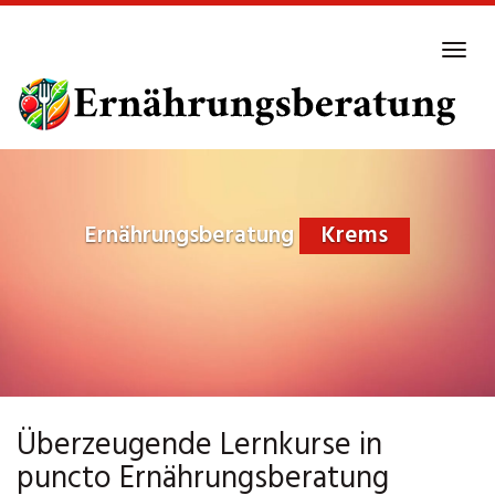
Skip
to
Tog
main
navi
content
Ernährungsberatung
Krems
Überzeugende Lernkurse in
puncto Ernährungsberatung