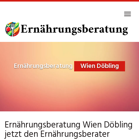
Skip
to
Tog
main
navi
content
Ernährungsberatung
Wien Döbling
Ernährungsberatung Wien Döbling
jetzt den Ernährungsberater