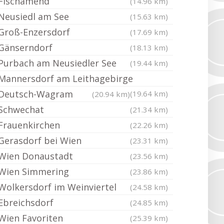
Fischamend
(14.96 km)
Neusiedl am See
(15.63 km)
Groß-Enzersdorf
(17.69 km)
Gänserndorf
(18.13 km)
Purbach am Neusiedler See
(19.44 km)
Mannersdorf am Leithagebirge
Deutsch-Wagram
(19.64 km)
(20.94 km)
Schwechat
(21.34 km)
Frauenkirchen
(22.26 km)
Gerasdorf bei Wien
(23.31 km)
Wien Donaustadt
(23.56 km)
Wien Simmering
(23.86 km)
Wolkersdorf im Weinviertel
(24.58 km)
Ebreichsdorf
(24.85 km)
Wien Favoriten
(25.39 km)