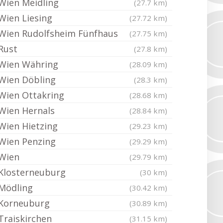
Wien Meidling
(27.7 km)
Wien Liesing
(27.72 km)
Wien Rudolfsheim Fünfhaus
(27.75 km)
Rust
(27.8 km)
Wien Währing
(28.09 km)
Wien Döbling
(28.3 km)
Wien Ottakring
(28.68 km)
Wien Hernals
(28.84 km)
Wien Hietzing
(29.23 km)
Wien Penzing
(29.29 km)
Wien
(29.79 km)
Klosterneuburg
(30 km)
Mödling
(30.42 km)
Korneuburg
(30.89 km)
Traiskirchen
(31.15 km)