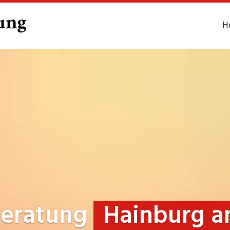
H
beratung
Hainburg a