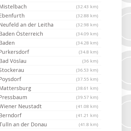
Mistelbach
(32.43 km)
Ebenfurth
(32.88 km)
Neufeld an der Leitha
(32.98 km)
Baden Österreich
(34.09 km)
Baden
(34.28 km)
Purkersdorf
(34.8 km)
Bad Vöslau
(36 km)
Stockerau
(36.53 km)
Poysdorf
(37.55 km)
Mattersburg
(38.61 km)
Pressbaum
(39.57 km)
Wiener Neustadt
(41.08 km)
Berndorf
(41.21 km)
Tulln an der Donau
(41.8 km)